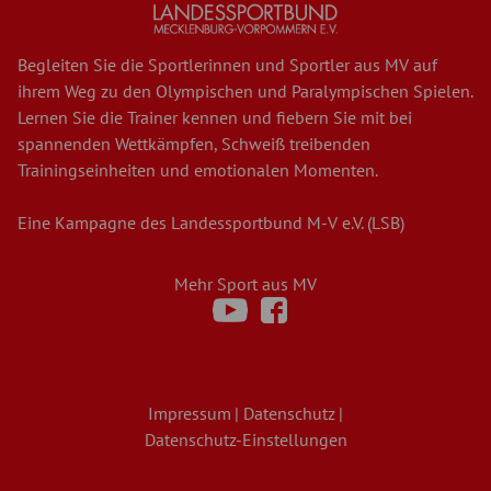
Begleiten Sie die Sportlerinnen und Sportler aus MV auf
ihrem Weg zu den Olympischen und Paralympischen Spielen.
Lernen Sie die Trainer kennen und fiebern Sie mit bei
spannenden Wettkämpfen, Schweiß treibenden
Trainingseinheiten und emotionalen Momenten.
Eine Kampagne des Landessportbund M-V e.V. (LSB)
Mehr Sport aus MV
Besuche
Bes
den
den
LSB
LSB
auf
auf
Impressum
Datenschutz
youtube
facebook
Datenschutz-Einstellungen