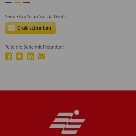
Sende Grüße an Saskia Deutz:
Gruß schreiben
Teile die Seite mit Freunden:
auf
auf
auf
per
facebook
twitter
linkedIn
E-
teilen
teilen
teilen
Mail
empfehlen