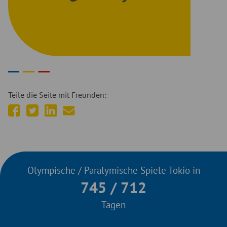
Teile die Seite mit Freunden:
auf
auf
auf
per
facebook
twitter
linkedIn
E-
teilen
teilen
teilen
Mail
empfehlen
Olympische / Paralymische Spiele Tokio in
745 / 712
Tagen